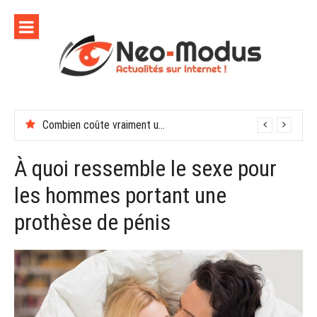
Aller
au
contenu
Combien coûte vraiment une soirée de récompenses en entreprise
En finir avec les moustiques cet été
À quoi ressemble le sexe pour
les hommes portant une
prothèse de pénis