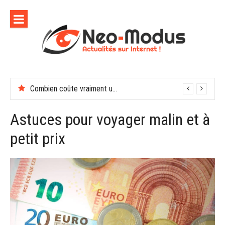
Aller
au
contenu
Combien coûte vraiment une soirée de récompenses en entreprise
En finir avec les moustiques cet été
Astuces pour voyager malin et à
petit prix