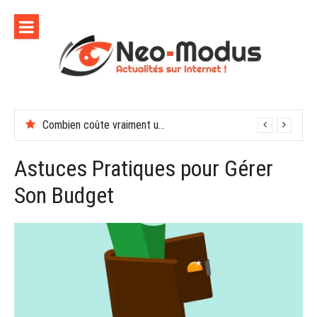
Aller
au
contenu
Combien coûte vraiment une soirée de récompenses en entreprise
Astuces Pratiques pour Gérer
Son Budget