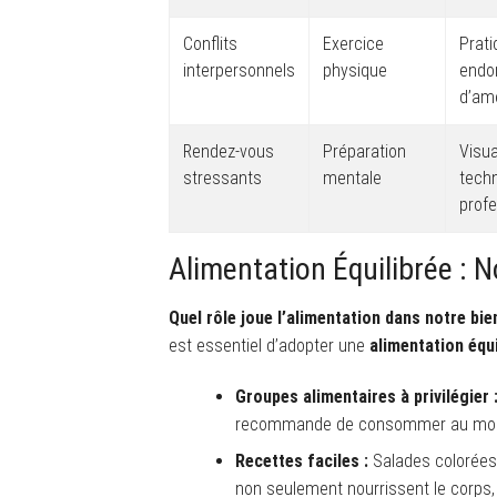
Conflits
Exercice
Prati
interpersonnels
physique
endo
d’amé
Rendez-vous
Préparation
Visua
stressants
mentale
techn
profe
Alimentation Équilibrée : No
Quel rôle joue l’alimentation dans notre bie
est essentiel d’adopter une
alimentation équi
Groupes alimentaires à privilégier 
recommande de consommer au moins 
Recettes faciles :
Salades colorées,
non seulement nourrissent le corps