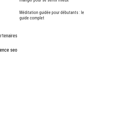
manger pour se sentir mieux
Méditation guidée pour débutants : le
guide complet
rtenaires
ence seo