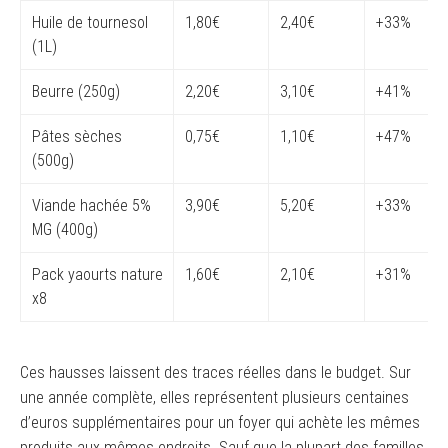
Huile de tournesol
1,80€
2,40€
+33%
(1L)
Beurre (250g)
2,20€
3,10€
+41%
Pâtes sèches
0,75€
1,10€
+47%
(500g)
Viande hachée 5%
3,90€
5,20€
+33%
MG (400g)
Pack yaourts nature
1,60€
2,10€
+31%
x8
Ces hausses laissent des traces réelles dans le budget. Sur
une année complète, elles représentent plusieurs centaines
d’euros supplémentaires pour un foyer qui achète les mêmes
produits aux mêmes endroits. Sauf que la plupart des familles