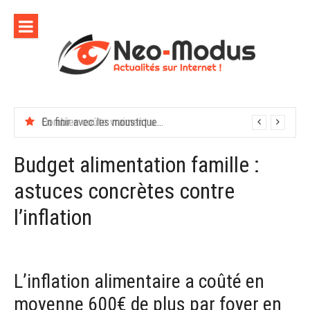
Aller
au
contenu
En finir avec les moustiques cet été
Budget alimentation famille :
astuces concrètes contre
l’inflation
L’inflation alimentaire a coûté en
moyenne 600€ de plus par foyer en