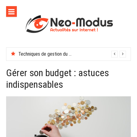
Aller
au
contenu
Techniques de gestion du stress au travail : 7 méthodes
Gérer son budget : astuces
indispensables