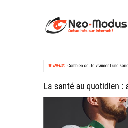
Aller
au
contenu
ACCUEIL
SANTÉ
SEXUALITÉ
INFOS:
Combien coûte vraiment une soir
La santé au quotidien :