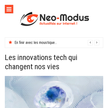
Aller
au
contenu
En finir avec les moustiques cet été
Les innovations tech qui
changent nos vies