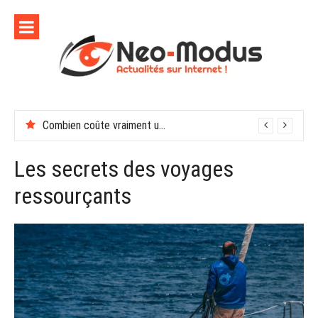
Aller
au
contenu
Combien coûte vraiment une soirée de récompenses en entreprise
En finir avec les moustiques cet été
Les secrets des voyages
ressourçants