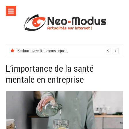
Aller
au
contenu
En finir avec les moustiques cet été
L’importance de la santé
mentale en entreprise