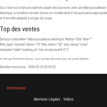
Oui, il est tout à fait possible de couper des buissons avec une débroussailleuse
électrique, à condition de bien choisir un modèle doté d’une puissance appropriée
et d’une tête adaptée à ce type de coupe.
Top des ventes
[amazon bestseller=”debroussailleuse électrique” filterby=”title” filter=””
filter_type=”exclude” items=”10″ filter_items=”20″ star_rating=”none”
template=”table” tracking_id=”neo-moduscom4-21″]
En tant que Partenaire Amazon, nous sommes rémunérés pour les achats éligibles.
Dernière mise à jour : 2026-02-25 05:43:52
Informations
Mentions Légales
-
Vidéos