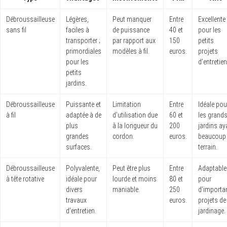
Débroussailleuse
Légères,
Peut manquer
Entre
Excellente
sans fil
faciles à
de puissance
40 et
pour les
transporter ;
par rapport aux
150
petits
primordiales
modèles à fil.
euros.
projets
pour les
d’entretien
petits
jardins.
Débroussailleuse
Puissante et
Limitation
Entre
Idéale pou
à fil
adaptée à de
d’utilisation due
60 et
les grand
plus
à la longueur du
200
jardins ay
grandes
cordon.
euros.
beaucoup
surfaces.
terrain.
Débroussailleuse
Polyvalente,
Peut être plus
Entre
Adaptable
à tête rotative
idéale pour
lourde et moins
80 et
pour
divers
maniable.
250
d’importa
travaux
euros.
projets de
d’entretien.
jardinage.