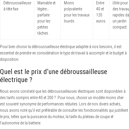
Débroussailleuse
Maniable et
Moins
Entre
Utile pour
à tête fixe
légère ;
polyvalente
40 et
des trava
parfaite
pour les travaux
120
rapides d
pour les
lourds.
euros.
un jardin
petites
compact.
tâches.
Pour bien choisir la débroussailleuse électrique adaptée à nos besoins, il est
essentiel de prendre en considération le type de travail à accomplir et le budget à
disposition.
Quel est le prix d’une débroussailleuse
électrique ?
Nous avons constaté que les débroussailleuses électriques sont disponibles à
des tarifs compris entre 40 et 200 ?. Pour nous, choisir un modèle moins cher
est souvent synonyme de performances réduites. Lors de nos divers achats,
nous avons noté qu’il est préférable de consulter les fonctionnalités qui justifient
le prix, telles que la puissance du moteur, la taille du plateau de coupe et
l’autonomie de la batterie.