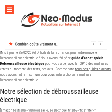
Aller
au
contenu
Combien coûte vraiment une soirée de récompenses en entreprise
En finir avec les moustiques cet été
(Mis à jour le 25/02/2026) Difficile de faire un choix pour votre nouvelle
Débroussailleuse électrique ? Nous avons rédigé ce
guide d’achat spécial
Débroussailleuse électrique
pour vous aider, avec le TOP10 des meilleures
ventes du moment, des tests, des avis… Comme dans
tous nos guides d’achats
,
nous avons fait le maximum pour vous aider à choisir la meilleure
Débroussailleuse électrique !
Notre sélection de débroussailleuse
électrique
[amazon bestseller=”debroussailleuse électrique” filterby=”title” filter=””