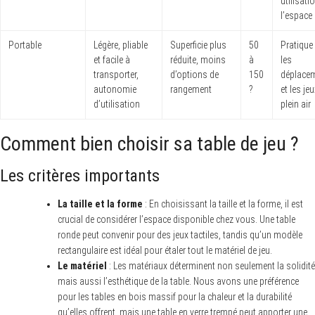
utilisati
l’espace
Portable
Légère, pliable
Superficie plus
50
Pratique
et facile à
réduite, moins
à
les
transporter,
d’options de
150
déplace
autonomie
rangement
?
et les je
d’utilisation
plein air
Comment bien choisir sa table de jeu ?
Les critères importants
La taille et la forme
: En choisissant la taille et la forme, il est
crucial de considérer l’espace disponible chez vous. Une table
ronde peut convenir pour des jeux tactiles, tandis qu’un modèle
rectangulaire est idéal pour étaler tout le matériel de jeu.
Le matériel
: Les matériaux déterminent non seulement la solidité
mais aussi l’esthétique de la table. Nous avons une préférence
pour les tables en bois massif pour la chaleur et la durabilité
qu’elles offrent, mais une table en verre trempé peut apporter une