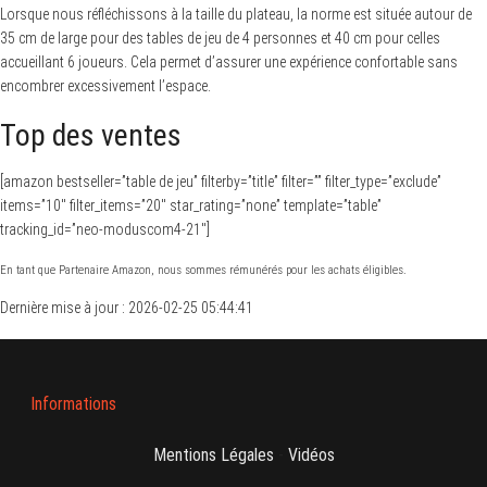
Lorsque nous réfléchissons à la taille du plateau, la norme est située autour de
35 cm de large pour des tables de jeu de 4 personnes et 40 cm pour celles
accueillant 6 joueurs. Cela permet d’assurer une expérience confortable sans
encombrer excessivement l’espace.
Top des ventes
[amazon bestseller=”table de jeu” filterby=”title” filter=”” filter_type=”exclude”
items=”10″ filter_items=”20″ star_rating=”none” template=”table”
tracking_id=”neo-moduscom4-21″]
En tant que Partenaire Amazon, nous sommes rémunérés pour les achats éligibles.
Dernière mise à jour : 2026-02-25 05:44:41
Informations
Mentions Légales
-
Vidéos