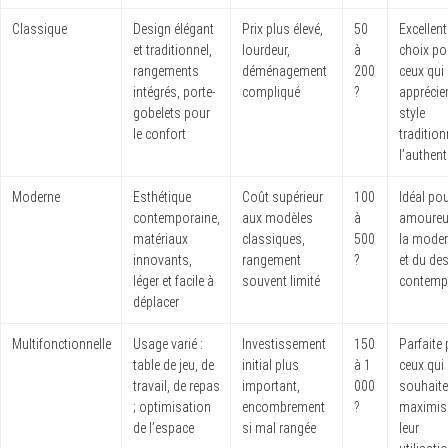
Classique
Design élégant
Prix plus élevé,
50
Excellent
et traditionnel,
lourdeur,
à
choix po
rangements
déménagement
200
ceux qui
intégrés, porte-
compliqué
?
apprécien
gobelets pour
style
le confort
tradition
l’authent
Moderne
Esthétique
Coût supérieur
100
Idéal pou
contemporaine,
aux modèles
à
amoureu
matériaux
classiques,
500
la moder
innovants,
rangement
?
et du de
léger et facile à
souvent limité
contemp
déplacer
Multifonctionnelle
Usage varié :
Investissement
150
Parfaite
table de jeu, de
initial plus
à 1
ceux qui
travail, de repas
important,
000
souhaite
; optimisation
encombrement
?
maximis
de l’espace
si mal rangée
leur