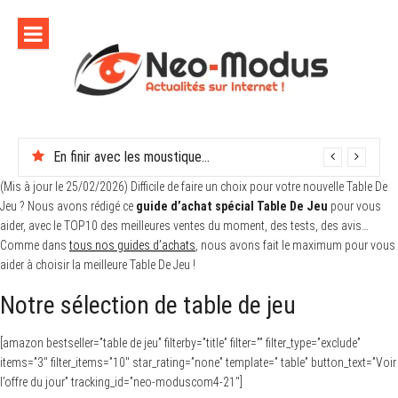
Aller
au
contenu
En finir avec les moustiques cet été
(Mis à jour le 25/02/2026) Difficile de faire un choix pour votre nouvelle Table De
Jeu ? Nous avons rédigé ce
guide d’achat spécial Table De Jeu
pour vous
aider, avec le TOP10 des meilleures ventes du moment, des tests, des avis…
Comme dans
tous nos guides d’achats
, nous avons fait le maximum pour vous
aider à choisir la meilleure Table De Jeu !
Notre sélection de table de jeu
[amazon bestseller=”table de jeu” filterby=”title” filter=”” filter_type=”exclude”
items=”3″ filter_items=”10″ star_rating=”none” template=” table” button_text=”Voir
l’offre du jour” tracking_id=”neo-moduscom4-21″]