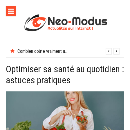
Aller
au
contenu
Combien coûte vraiment une soirée de récompenses en entreprise
En finir avec les moustiques cet été
Optimiser sa santé au quotidien :
astuces pratiques