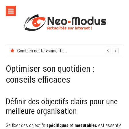
Aller
au
contenu
Combien coûte vraiment une soirée de récompenses en entreprise
En finir avec les moustiques cet été
Optimiser son quotidien :
conseils efficaces
Définir des objectifs clairs pour une
meilleure organisation
Se fixer des objectifs
spécifiques
et
mesurables
est essentiel