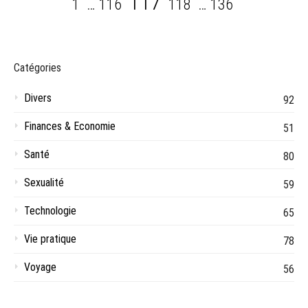
Page
117
1
…
116
118
…
136
des
publications
Catégories
Divers
92
Finances & Economie
51
Santé
80
Sexualité
59
Technologie
65
Vie pratique
78
Voyage
56