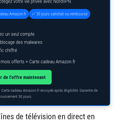
rotégez votre vie privée avec NordVPN.
cadeau Amazon.fr
✅ 30 jours satisfait ou remboursé
ec un seul compte
, blocage des malwares
ic chiffré
 mois offerts + Carte cadeau Amazon.fr
r de l’offre maintenant
. Carte cadeau Amazon.fr envoyée après éligibilité. Garantie de
oursement 30 jours.
înes de télévision en direct en