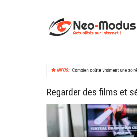
Aller
au
contenu
ACCUEIL
SANTÉ
SEXUALITÉ
INFOS:
Combien coûte vraiment une soir
Regarder des films et s