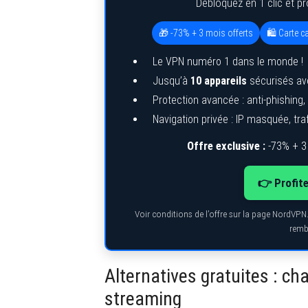
Débloquez en 1 clic et p
🎁 -73% + 3 mois offerts
🛍️ Carte 
Le VPN numéro 1 dans le monde !
Jusqu’à
10 appareils
sécurisés av
Protection avancée : anti-phishing
Navigation privée : IP masquée, traf
Offre exclusive :
-73% + 3
👉 Profite
Voir conditions de l’offre sur la page NordVPN
remb
Alternatives gratuites : cha
streaming