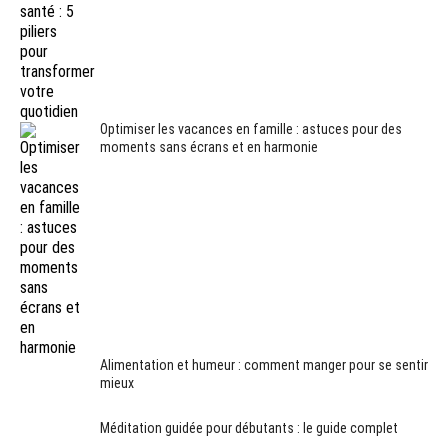
Optimiser les vacances en famille : astuces pour des
moments sans écrans et en harmonie
Alimentation et humeur : comment manger pour se sentir
mieux
Méditation guidée pour débutants : le guide complet