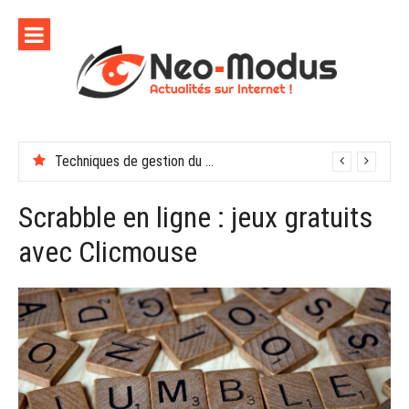
Aller
au
contenu
Déconnexion numérique : pourquoi c’est vital en 2026
Techniques de gestion du stress au travail : 7 méthodes
Scrabble en ligne : jeux gratuits
avec Clicmouse