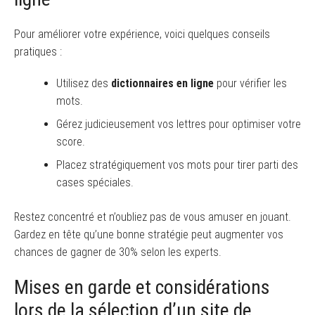
Pour améliorer votre expérience, voici quelques conseils
pratiques :
Utilisez des
dictionnaires en ligne
pour vérifier les
mots.
Gérez judicieusement vos lettres pour optimiser votre
score.
Placez stratégiquement vos mots pour tirer parti des
cases spéciales.
Restez concentré et n’oubliez pas de vous amuser en jouant.
Gardez en tête qu’une bonne stratégie peut augmenter vos
chances de gagner de 30% selon les experts.
Mises en garde et considérations
lors de la sélection d’un site de