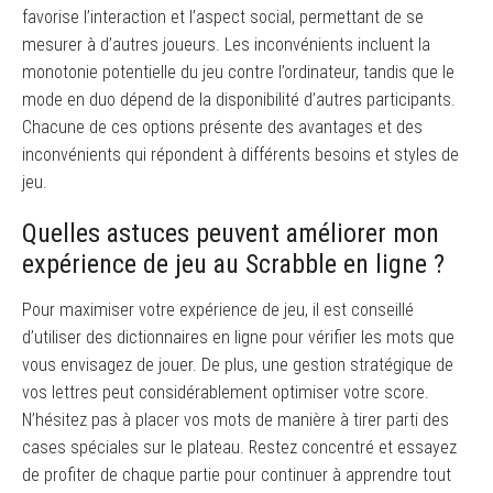
favorise l’interaction et l’aspect social, permettant de se
mesurer à d’autres joueurs. Les inconvénients incluent la
monotonie potentielle du jeu contre l’ordinateur, tandis que le
mode en duo dépend de la disponibilité d’autres participants.
Chacune de ces options présente des avantages et des
inconvénients qui répondent à différents besoins et styles de
jeu.
Quelles astuces peuvent améliorer mon
expérience de jeu au Scrabble en ligne ?
Pour maximiser votre expérience de jeu, il est conseillé
d’utiliser des dictionnaires en ligne pour vérifier les mots que
vous envisagez de jouer. De plus, une gestion stratégique de
vos lettres peut considérablement optimiser votre score.
N’hésitez pas à placer vos mots de manière à tirer parti des
cases spéciales sur le plateau. Restez concentré et essayez
de profiter de chaque partie pour continuer à apprendre tout