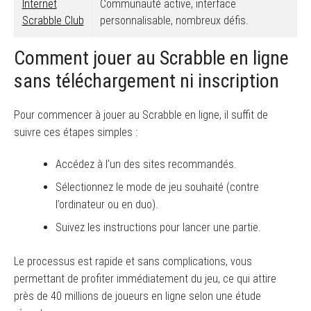
Internet
Communauté active, interface
Scrabble Club
personnalisable, nombreux défis.
Comment jouer au Scrabble en ligne
sans téléchargement ni inscription
Pour commencer à jouer au Scrabble en ligne, il suffit de
suivre ces étapes simples :
Accédez à l’un des sites recommandés.
Sélectionnez le mode de jeu souhaité (contre
l’ordinateur ou en duo).
Suivez les instructions pour lancer une partie.
Le processus est rapide et sans complications, vous
permettant de profiter immédiatement du jeu, ce qui attire
près de 40 millions de joueurs en ligne selon une étude