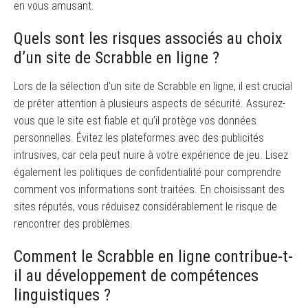
en vous amusant.
Quels sont les risques associés au choix
d’un site de Scrabble en ligne ?
Lors de la sélection d’un site de Scrabble en ligne, il est crucial
de prêter attention à plusieurs aspects de sécurité. Assurez-
vous que le site est fiable et qu’il protège vos données
personnelles. Évitez les plateformes avec des publicités
intrusives, car cela peut nuire à votre expérience de jeu. Lisez
également les politiques de confidentialité pour comprendre
comment vos informations sont traitées. En choisissant des
sites réputés, vous réduisez considérablement le risque de
rencontrer des problèmes.
Comment le Scrabble en ligne contribue-t-
il au développement de compétences
linguistiques ?