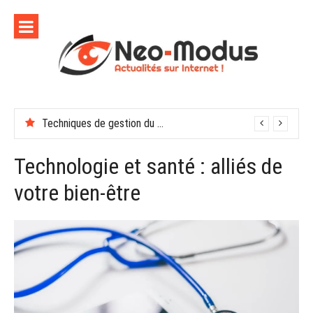
Aller
au
contenu
Déconnexion numérique : pourquoi c’est vital en 2026
Techniques de gestion du stress au travail : 7 méthodes
Technologie et santé : alliés de
votre bien-être