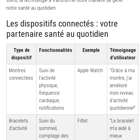
soins, la technologie a transformé notre manière de gérer
notre santé au quotidien.
Les dispositifs connectés : votre
partenaire santé au quotidien
Type de
Fonctionnalités
Exemple
Témoignage
dispositif
d’utilisateur
Montres
Suivi de
Apple Watch
“Grâce à ma
connectées
l’activité
montre, j’ai
physique,
amélioré
fréquence
mon niveau
cardiaque,
d’activité
notifications
quotidienne!”
Bracelets
Suivi du
Fitbit
“Le bracelet
d’activité
sommeil,
m’a aidé à
comptage des
mieux