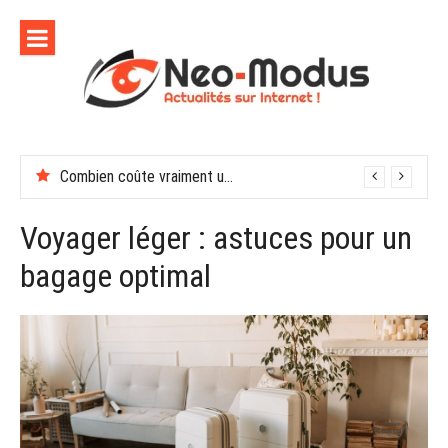
Aller
au
contenu
Combien coûte vraiment une soirée de récompenses en entreprise
Voyager léger : astuces pour un
bagage optimal