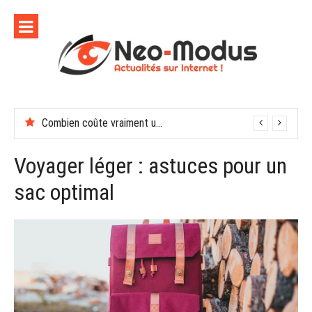
Aller
au
contenu
Combien coûte vraiment une soirée de récompenses en entreprise
Voyager léger : astuces pour un
sac optimal