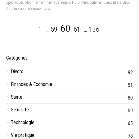
spécifiques Abonnement mensuel requis Hulu Principalement aux États-Unis
Abonnement mensuel avec…
Pagination
Page
Page
Page
Page
Page
60
1
…
59
61
…
136
des
publications
Catégories
Divers
92
Finances & Economie
51
Santé
80
Sexualité
59
Technologie
65
Vie pratique
78